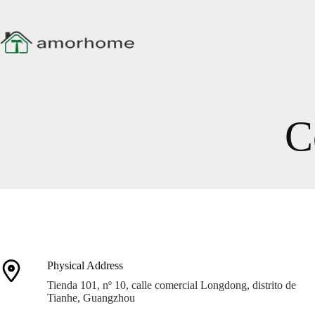
Ir
al
contenido
C
Physical Address​
Tienda 101, nº 10, calle comercial Longdong, distrito de
Tianhe, Guangzhou