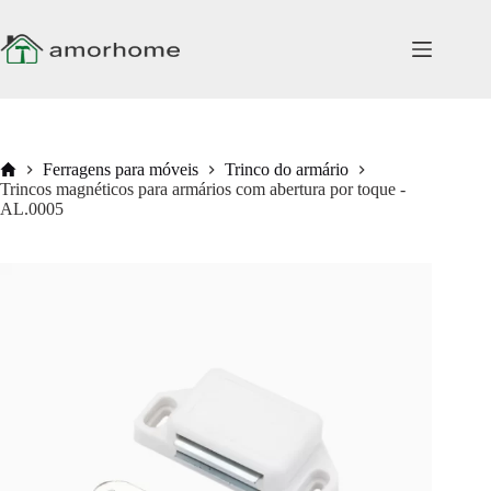
Pular
para
o
conteúdo
Início
Ferragens para móveis
Trinco do armário
Trincos magnéticos para armários com abertura por toque -
AL.0005