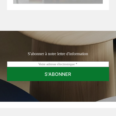
S'abonner à notre lettre d'information
C
o
u
S'ABONNER
r
r
i
e
l
*